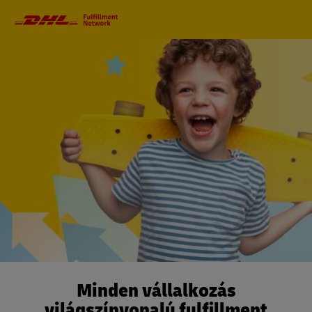
Elsődleges
navigáció
Minden vállalkozás
világszínvonalú fulfillment