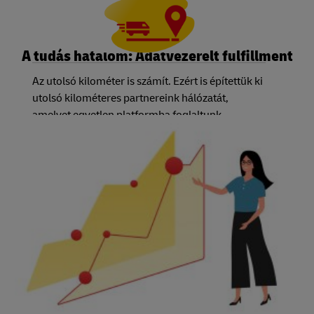
A tudás hatalom: Adatvezérelt fulfillment
Az utolsó kilométer is számít. Ezért is építettük ki
utolsó kilométeres partnereink hálózatát,
amelyet egyetlen platformba foglaltunk.
Egyszerűen csak válaszd ki az általad és
ügyfeleid által igényelt szolgáltatási szintet, mi
pedig biztosítjuk a megfelelő fuvarozót. Ami
pedig a legjobb, hogy egyetlen rendszer
használatával követheted nyomon az egyes
megrendelések állapotát – függetlenül attól,
hogy melyik országot vagy fuvarozót választod.