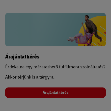
Árajánlatkérés
Érdekelne egy méretezhető fulfillment szolgáltatás?
Akkor térjünk is a tárgyra.
Árajánlatkérés