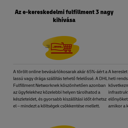
Az e-kereskedelmi fulfillment 3 nagy
kihívása
A törölt online bevásárlókosarak akár 65%-áért a
A kereslet
lassú vagy drága szállítás tehető felelőssé. A DHL
heti rend
Fulfillment Networknek köszönhetően azonban
következm
az ügyfelekhez közelebbi helyen tárolhatod a
infrastruk
készleteidet, és gyorsabb kiszállítási időt érhetsz
előnyöket,
el – mindezt a költségek csökkentése mellett.
amikor a 