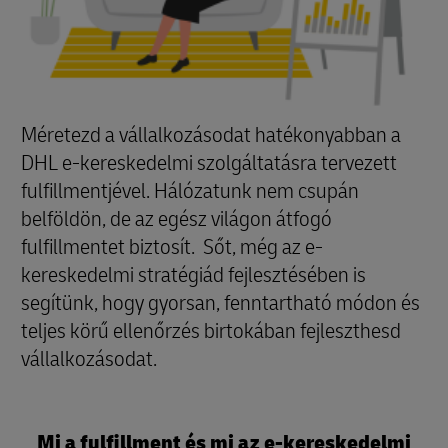
Méretezd a vállalkozásodat hatékonyabban a
DHL e-kereskedelmi szolgáltatásra tervezett
fulfillmentjével. Hálózatunk nem csupán
belföldön, de az egész világon átfogó
fulfillmentet biztosít. Sőt, még az e-
kereskedelmi stratégiád fejlesztésében is
segítünk, hogy gyorsan, fenntartható módon és
teljes körű ellenőrzés birtokában fejleszthesd
vállalkozásodat.
Mi a fulfillment és mi az e-kereskedelmi