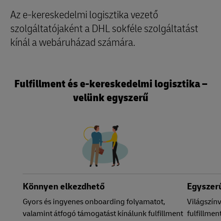
Az e-kereskedelmi logisztika vezető
szolgáltatójaként a DHL sokféle szolgáltatást
kínál a webáruházad számára.
Fulfillment és e-kereskedelmi logisztika –
velünk egyszerű
Könnyen elkezdhető
Egyszerű
Gyors és ingyenes onboarding folyamatot,
Világszín
valamint átfogó támogatást kínálunk fulfillment
fulfillme