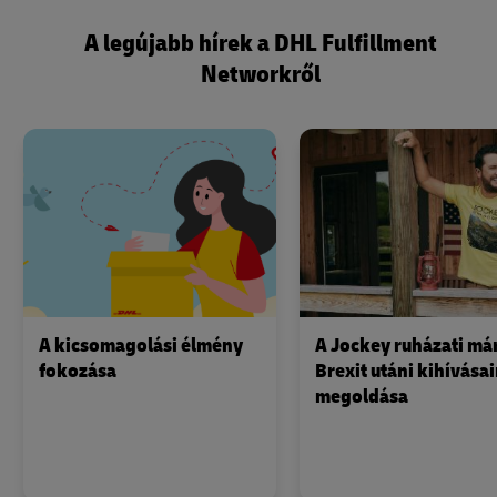
A legújabb hírek a DHL Fulfillment
Networkről
A kicsomagolási élmény
A Jockey ruházati má
fokozása
Brexit utáni kihívása
megoldása