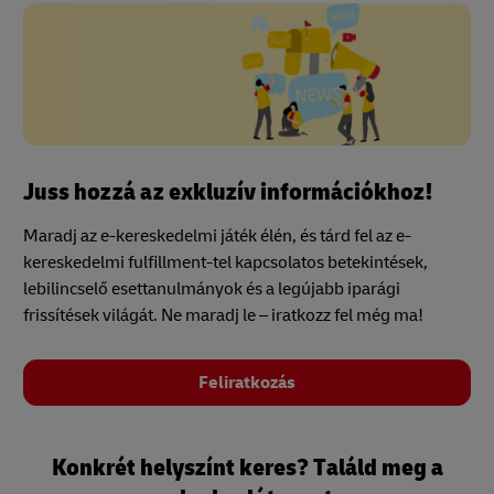
Juss hozzá az exkluzív információkhoz!
Maradj az e-kereskedelmi játék élén, és tárd fel az e-
kereskedelmi fulfillment-tel kapcsolatos betekintések,
lebilincselő esettanulmányok és a legújabb iparági
frissítések világát. Ne maradj le – iratkozz fel még ma!
Feliratkozás
Konkrét helyszínt keres? Találd meg a