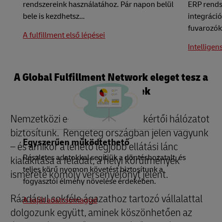
rendszereink használatához. Pár napon belül
ERP rends
bele is kezdhetsz…
integráció
fuvarozókr
A fulfillment első lépései
Intelligen
A Global Fulfillment Network eleget tesz a
helyi igényeknek
Nemzetközi e-kereskedelmi szakértői hálózatot
biztosítunk. Rengeteg országban jelen vagyunk
Egyszerűen működtethető
– és amikor a lehető legjobb ellátási lánc
Részletes adatokkal segítjük a döntéshozatalt, és
kialakítása a feladat, a helyi körülmények
teljes körű nyomon követést biztosítunk a
ismerete komoly versenyelőnyt jelent.
fogyasztói élmény növelése érdekében.
Ráadásul sokféle ágazathoz tartozó vállalattal
A saját adatcsomagod
dolgozunk együtt, aminek köszönhetően az