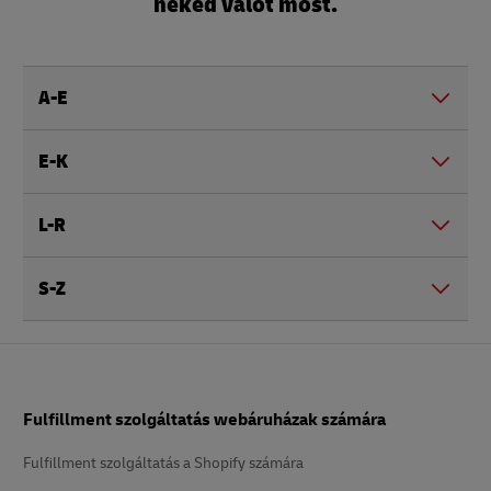
neked valót most.
A-E
E-K
L-R
S-Z
Lábléc
Fulfillment szolgáltatás webáruházak számára
Fulfillment szolgáltatás a Shopify számára