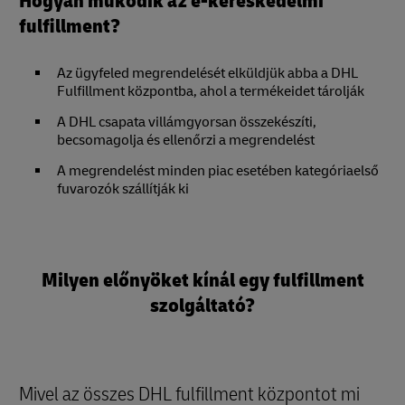
Hogyan működik az e-kereskedelmi
fulfillment?
Az ügyfeled megrendelését elküldjük abba a DHL
Fulfillment központba, ahol a termékeidet tárolják
A DHL csapata villámgyorsan összekészíti,
becsomagolja és ellenőrzi a megrendelést
A megrendelést minden piac esetében kategóriaelső
fuvarozók szállítják ki
Milyen előnyöket kínál egy fulfillment
szolgáltató?
Mivel az összes DHL fulfillment központot mi