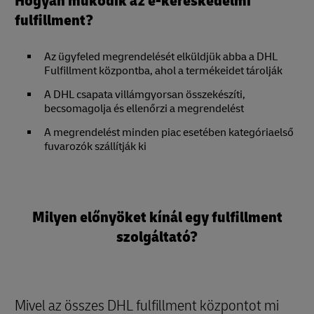
Hogyan működik az e-kereskedelmi
fulfillment?
Az ügyfeled megrendelését elküldjük abba a DHL
Fulfillment központba, ahol a termékeidet tárolják
A DHL csapata villámgyorsan összekészíti,
becsomagolja és ellenőrzi a megrendelést
A megrendelést minden piac esetében kategóriaelső
fuvarozók szállítják ki
Milyen előnyöket kínál egy fulfillment
szolgáltató?
Mivel az összes DHL fulfillment központot mi