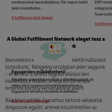
rendszereink használatához. Pár napon belül
ERP rends
bele is kezdhetsz…
integráció
fuvarozókr
A fulfillment első lépései
Intelligen
A Global Fulfillment Network eleget tesz a
helyi igényeknek
Nemzetközi e-kereskedelmi szakértői hálózatot
biztosítunk. Rengeteg országban jelen vagyunk
Egyszerűen működtethető
– és amikor a lehető legjobb ellátási lánc
Részletes adatokkal segítjük a döntéshozatalt, és
kialakítása a feladat, a helyi körülmények
teljes körű nyomon követést biztosítunk a
ismerete komoly versenyelőnyt jelent.
fogyasztói élmény növelése érdekében.
Ráadásul sokféle ágazathoz tartozó vállalattal
A saját adatcsomagod
dolgozunk együtt, aminek köszönhetően az