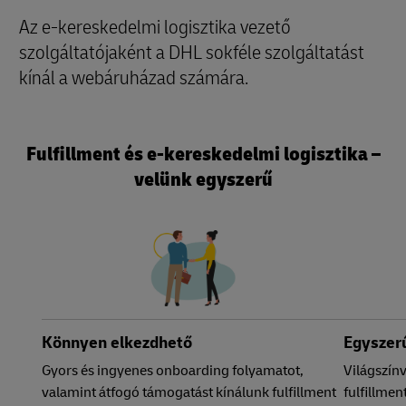
Az e-kereskedelmi logisztika vezető
szolgáltatójaként a DHL sokféle szolgáltatást
kínál a webáruházad számára.
Fulfillment és e-kereskedelmi logisztika –
velünk egyszerű
Könnyen elkezdhető
Egyszerű
Gyors és ingyenes onboarding folyamatot,
Világszín
valamint átfogó támogatást kínálunk fulfillment
fulfillme