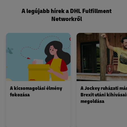
A legújabb hírek a DHL Fulfillment
Networkről
A kicsomagolási élmény
A Jockey ruházati má
fokozása
Brexit utáni kihívása
megoldása