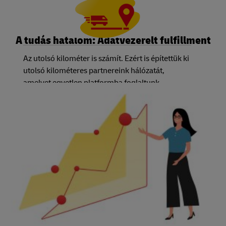
A tudás hatalom: Adatvezérelt fulfillment
Az utolsó kilométer is számít. Ezért is építettük ki
utolsó kilométeres partnereink hálózatát,
amelyet egyetlen platformba foglaltunk.
Egyszerűen csak válaszd ki az általad és
ügyfeleid által igényelt szolgáltatási szintet, mi
pedig biztosítjuk a megfelelő fuvarozót. Ami
pedig a legjobb, hogy egyetlen rendszer
használatával követheted nyomon az egyes
megrendelések állapotát – függetlenül attól,
hogy melyik országot vagy fuvarozót választod.