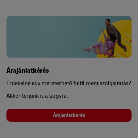
Árajánlatkérés
Érdekelne egy méretezhető fulfillment szolgáltatás?
Akkor térjünk is a tárgyra.
Árajánlatkérés