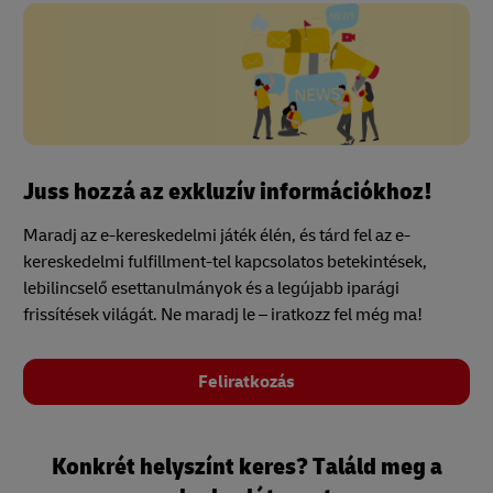
Juss hozzá az exkluzív információkhoz!
Maradj az e-kereskedelmi játék élén, és tárd fel az e-
kereskedelmi fulfillment-tel kapcsolatos betekintések,
lebilincselő esettanulmányok és a legújabb iparági
frissítések világát. Ne maradj le – iratkozz fel még ma!
Feliratkozás
Konkrét helyszínt keres? Találd meg a