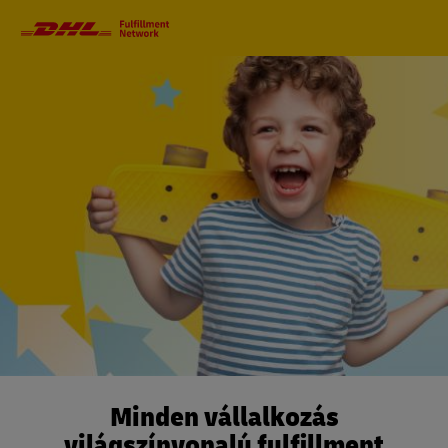
Elsődleges
navigáció
Minden vállalkozás
világszínvonalú fulfillment