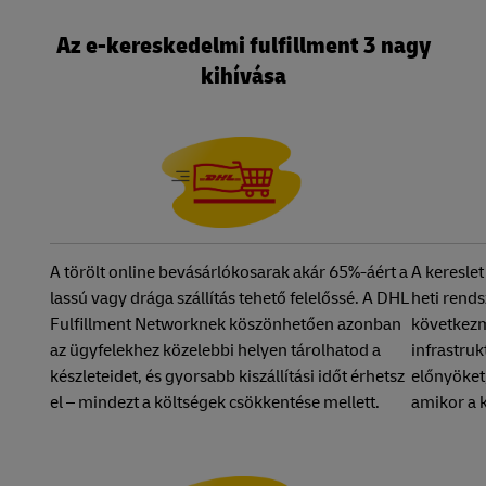
Az e-kereskedelmi fulfillment 3 nagy
kihívása
A törölt online bevásárlókosarak akár 65%-áért a
A kereslet
lassú vagy drága szállítás tehető felelőssé. A DHL
heti rend
Fulfillment Networknek köszönhetően azonban
következm
az ügyfelekhez közelebbi helyen tárolhatod a
infrastruk
készleteidet, és gyorsabb kiszállítási időt érhetsz
előnyöket,
el – mindezt a költségek csökkentése mellett.
amikor a 