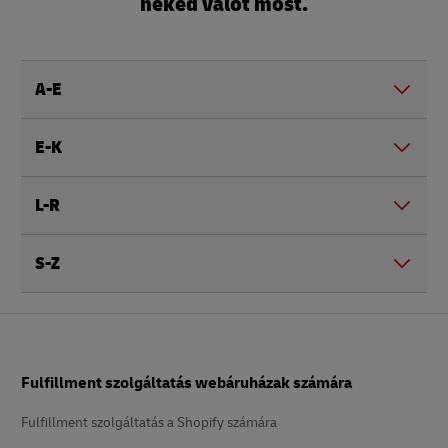
neked valót most.
A-E
E-K
L-R
S-Z
Lábléc
Fulfillment szolgáltatás webáruházak számára
Fulfillment szolgáltatás a Shopify számára