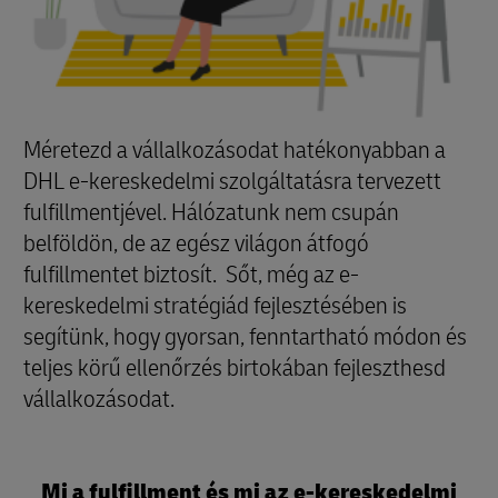
Méretezd a vállalkozásodat hatékonyabban a
DHL e-kereskedelmi szolgáltatásra tervezett
fulfillmentjével. Hálózatunk nem csupán
belföldön, de az egész világon átfogó
fulfillmentet biztosít. Sőt, még az e-
kereskedelmi stratégiád fejlesztésében is
segítünk, hogy gyorsan, fenntartható módon és
teljes körű ellenőrzés birtokában fejleszthesd
vállalkozásodat.
Mi a fulfillment és mi az e-kereskedelmi