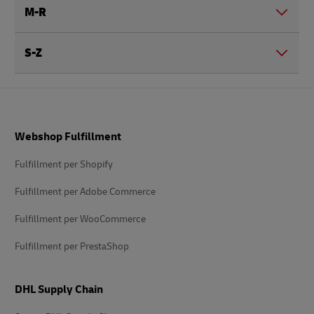
M-R
S-Z
Pie’
Webshop Fulfillment
di
pagina
Fulfillment per Shopify
Fulfillment per Adobe Commerce
Fulfillment per WooCommerce
Fulfillment per PrestaShop
DHL Supply Chain