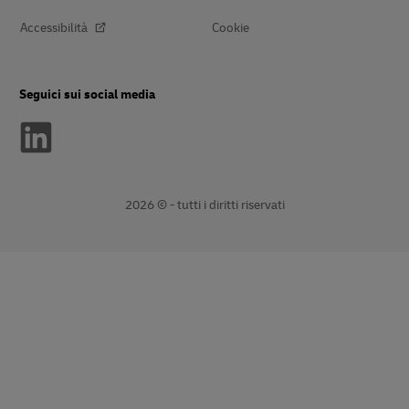
Accessibilità
Cookie
Seguici sui social media
2026 © - tutti i diritti riservati
Apri
Apri
nuova
link
finestra
esterno