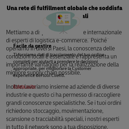
Una rete di fulfillment globale che soddisfa
le necessità locali
Mettiamo a disposizione una rete internazionale
di esperti di logistica e-commerce. Poiché
Facile da gestire
operiamo in diversi Paesi, la conoscenza delle
Ti forniamo dati di tracciamento del tuo ordine
condizioni locali è essenziale e rappresenta un
completi per aiutarti a prendere le decisioni
importante vantaggio per la realizzazione della
appropriate, per migliorare la Customer
migliore supply chain possibile.
experience dei tuoi Clienti.
Inoltre, lavoriamo insieme ad aziende di diverse
Il data suite
industrie e questo ci ha permesso di raccogliere
grandi conoscenze specialistiche. Se i tuoi ordini
richiedono stoccaggio, movimentazione,
scansione o tracciabilità speciali, i nostri esperti
in tutto il network sono a tua disposizione.