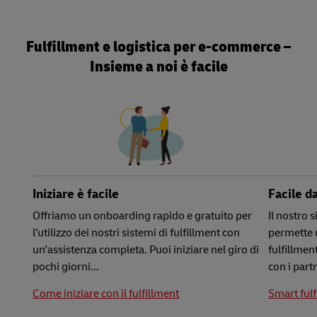
Fulfillment e logistica per e-commerce –
Insieme a noi è facile
Iniziare è facile
Facile d
Offriamo un onboarding rapido e gratuito per
Il nostro 
l’utilizzo dei nostri sistemi di fulfillment con
permette u
un'assistenza completa. Puoi iniziare nel giro di
fulfillmen
pochi giorni...
con i part
Come iniziare con il fulfillment
Smart fulf