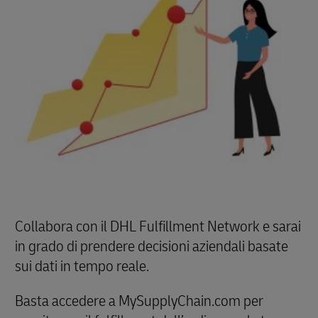
avremo disponibile il vettore giusto. La cosa
migliore è che puoi tracciare lo stato di ciascun
ordine usando un unico sistema, a prescindere
dal Paese o dal vettore che scegli.
Collabora con il DHL Fulfillment Network e sarai
in grado di prendere decisioni aziendali basate
sui dati in tempo reale.
Basta accedere a MySupplyChain.com per