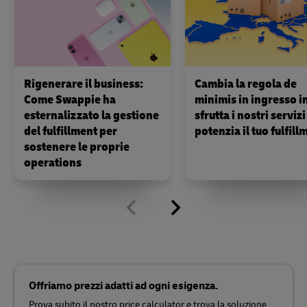
Rigenerare il business:
Cambia la regola de
Come Swappie ha
minimis in ingresso i
esternalizzato la gestione
sfrutta i nostri servizi
del fulfillment per
potenzia il tuo fulfill
sostenere le proprie
operations
Offriamo prezzi adatti ad ogni esigenza.
Prova subito il nostro price calculator e trova la soluzione