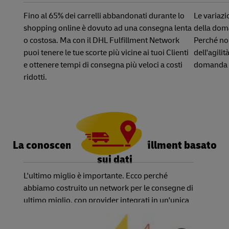
Fino al 65% dei carrelli abbandonati durante lo
Le variazi
shopping online è dovuto ad una consegna lenta
della dom
o costosa. Ma con il DHL Fulfillment Network
Perché non
puoi tenere le tue scorte più vicine ai tuoi Clienti
dell'agili
e ottenere tempi di consegna più veloci a costi
domanda è 
ridotti.
La conoscenza è potere: Fulfillment basato
sui dati
L'ultimo miglio è importante. Ecco perché
abbiamo costruito un network per le consegne di
ultimo miglio, con provider integrati in un'unica
piattaforma. Ti basta selezionare il grado di
servizio di cui tu e i tuoi Cilenti avete bisogno e