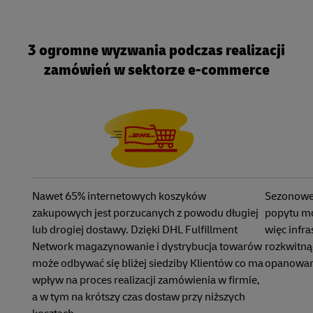
3 ogromne wyzwania podczas realizacji
zamówień w sektorze e-commerce
Nawet 65% internetowych koszyków
Sezonowe
zakupowych jest porzucanych z powodu długiej
popytu mo
lub drogiej dostawy. Dzięki DHL Fulfillment
więc infr
Network magazynowanie i dystrybucja towarów
rozkwitną
może odbywać się bliżej siedziby Klientów co ma
opanowan
wpływ na proces realizacji zamówienia w firmie,
a w tym na krótszy czas dostaw przy niższych