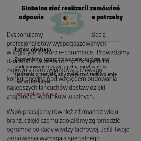
Globalna sieć realizacji zamówień
odpowiadająca na lokalne potrzeby
Dysponujemy międzynarodową siecią
profesjonalistów wyspecjalizowanych
Łatwa obsługa
w logistyce sektora e-commerce. Prowadzimy
Zapewniamy szczegółowe dane wspierające
działalność w wielu różnych krajach, co
podejmowanie decyzji z pełną możliwością
zapewnia nam wyjątkową przewagę
śledzenia przesyłek, aby zwiększyć zadowolenie
konkurencyjną pod względem budowania
Twoich Klientów.
najlepszych łańcuchów dostaw dzięki
Twój zestaw danych
znajomości warunków lokalnych.
Współpracujemy również z firmami z wielu
branż, dzięki czemu zdołaliśmy zgromadzić
ogromne pokłady wiedzy fachowej. Jeśli Twoje
zamówienia wymagają specjalnego