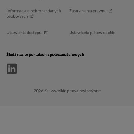
Informacja o ochronie danych
Zastrzeżenia prawne
osobowych
Ułatwienia dostępu
Ustawienia plików cookie
Śledź nas w portalach społecznościowych
2026 © - wszelkie prawa zastrzeżone
Otwiera
Otwiera
nowe
linki
okno
zewnętrzne
window