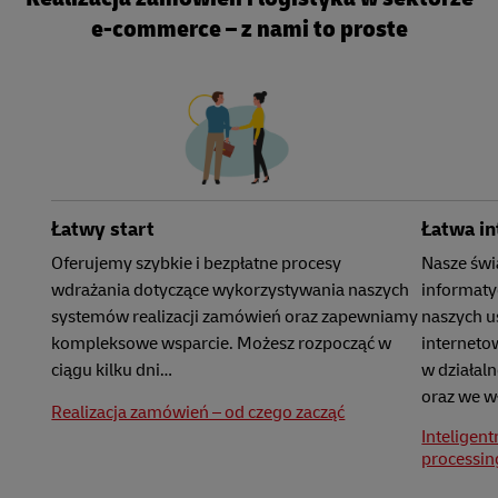
e-commerce – z nami to proste
Łatwy start
Łatwa in
Oferujemy szybkie i bezpłatne procesy
Nasze świ
wdrażania dotyczące wykorzystywania naszych
informaty
systemów realizacji zamówień oraz zapewniamy
naszych u
kompleksowe wsparcie. Możesz rozpocząć w
interneto
ciągu kilku dni…
w działal
oraz we w
Realizacja zamówień – od czego zacząć
Inteligent
processing