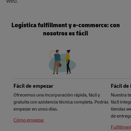
web.
Logística fulfillment y e-commerce: con
nosotros es fácil
Fácil de empezar
Fácil de
Ofrecemos una incorporación rápida, fácil y
Nuestra t
gratuita con asistencia técnica completa. Podrás
fácil inte
empezar en unos días.
tiendas w
de entreg
Cómo empezar
Fulfillmen