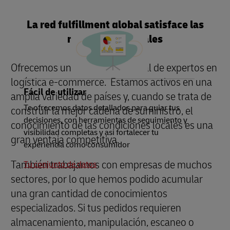
La red fulfillment global satisface las
necesidades locales
Ofrecemos una red internacional de expertos en
logística e-commerce. Estamos activos en una
Fácil de utilizar
amplia variedad de países y, cuando se trata de
Te ofrecemos datos detallados para guiar tus
construir la mejor cadena de suministro, el
decisiones, con herramientas de seguimiento y
conocimiento de las condiciones locales es una
visibilidad completas y asi fortalecer tu
gran ventaja competitiva.
experiencia como consumidor
También trabajamos con empresas de muchos
Tu conjunto de datos
sectores, por lo que hemos podido acumular
una gran cantidad de conocimientos
especializados. Si tus pedidos requieren
almacenamiento, manipulación, escaneo o