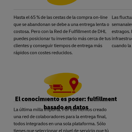
Hasta el 65 % de las cestas de la compra on-line
Las fluctu
que se abandonan se debe a una entrega lenta o
semanales
costosa. Pero con la Red de Fulfillment de DHL
estragos. 
puedes posicionar tu inventario más cerca de tus
infraestru
clientes y conseguir tiempos de entrega más
cuando la 
rápidos con costes reducidos.
El conocimiento es poder: fulfillment
basado en datos
La última milla importa. Por eso hemos creado
una red de colaboradores para la entrega final,
todos integrados en una sola plataforma. Sólo
tienes que seleccionar el nivel de servicio que tú