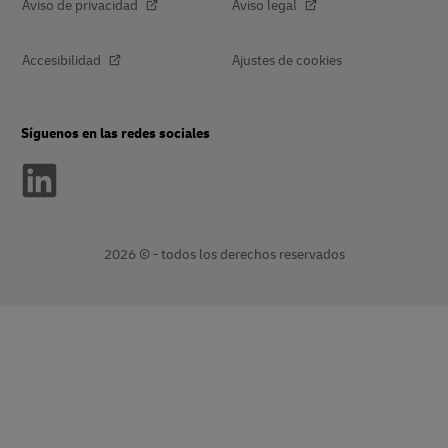
Aviso de privacidad
Aviso legal
Accesibilidad
Ajustes de cookies
Síguenos en las redes sociales
2026 © - todos los derechos reservados
Abrir
Abrir
nueva
enlace
ventana
externo