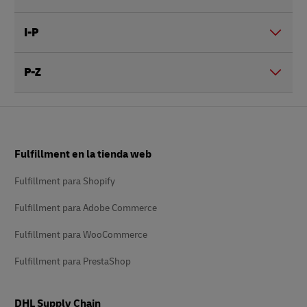
I-P
P-Z
Pie
Fulfillment en la tienda web
de
página
Fulfillment para Shopify
Fulfillment para Adobe Commerce
Fulfillment para WooCommerce
Fulfillment para PrestaShop
DHL Supply Chain