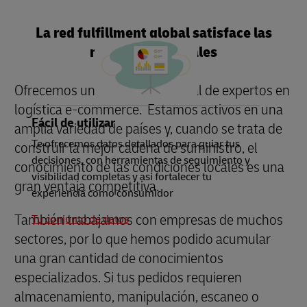
La red fulfillment global satisface las
necesidades locales
Ofrecemos una red internacional de expertos en
logística e-commerce. Estamos activos en una
Fácil de utilizar
amplia variedad de países y, cuando se trata de
Te ofrecemos datos detallados para guiar tus
construir la mejor cadena de suministro, el
decisiones, con herramientas de seguimiento y
conocimiento de las condiciones locales es una
visibilidad completas y asi fortalecer tu
gran ventaja competitiva.
experiencia como consumidor
También trabajamos con empresas de muchos
Tu conjunto de datos
sectores, por lo que hemos podido acumular
una gran cantidad de conocimientos
especializados. Si tus pedidos requieren
almacenamiento, manipulación, escaneo o