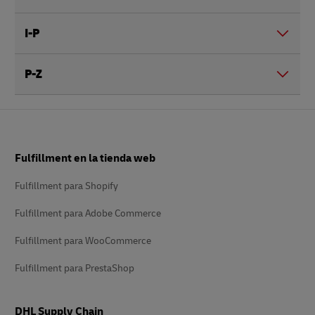
I-P
P-Z
Pie
Fulfillment en la tienda web
de
página
Fulfillment para Shopify
Fulfillment para Adobe Commerce
Fulfillment para WooCommerce
Fulfillment para PrestaShop
DHL Supply Chain