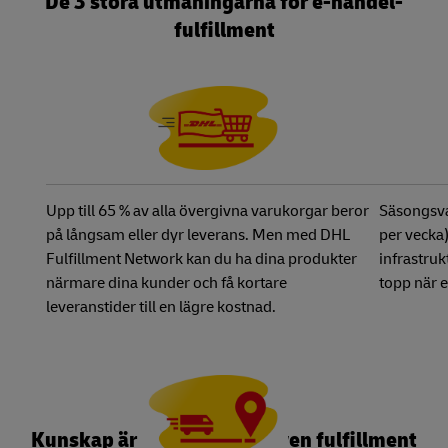
De 3 stora utmaningarna för e-handel-
fulfillment
Upp till 65 % av alla övergivna varukorgar beror
Säsongsvar
på långsam eller dyr leverans. Men med DHL
per vecka)
Fulfillment Network kan du ha dina produkter
infrastruk
närmare dina kunder och få kortare
topp när e
leveranstider till en lägre kostnad.
Kunskap är makt: Data-driven fulfillment