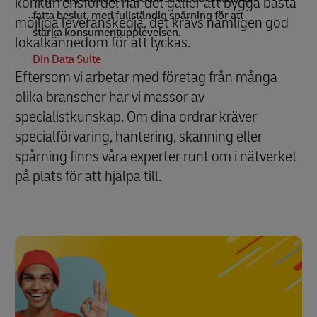
konkurrensfördel när det gäller att bygga bästa
fatta beslut, med fullständig spårning för att
möjliga leveranskedja, det krävs nämligen god
stärka konsumentupplevelsen.
lokalkännedom för att lyckas.
Din Data Suite
Eftersom vi arbetar med företag från många
olika branscher har vi massor av
specialistkunskap. Om dina ordrar kräver
specialförvaring, hantering, skanning eller
spårning finns våra experter runt om i nätverket
på plats för att hjälpa till.