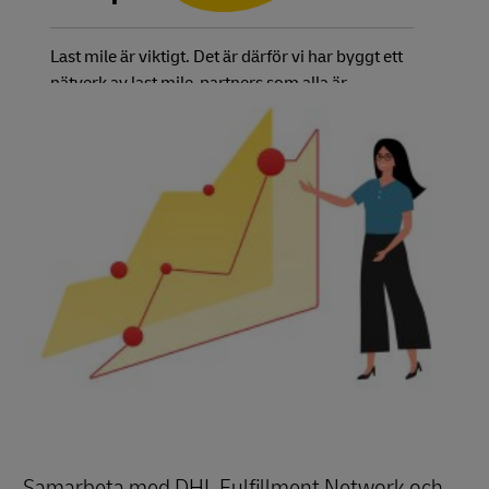
Last mile är viktigt. Det är därför vi har byggt ett
nätverk av last mile-partners som alla är
integrerade via en plattform. Välj den servicenivå
du och dina kunder behöver så hittar vi rätt
transportör åt dig. Det bästa är att du kan spåra
statusen på varje beställning i ett och samma
system – oavsett vilket land eller vilken
transportör du väljer.
Samarbeta med DHL Fulfillment Network och