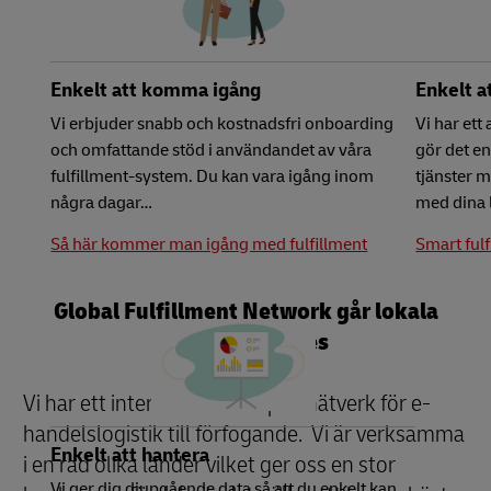
Enkelt att komma igång
Enkelt a
Vi erbjuder snabb och kostnadsfri onboarding
Vi har ett
och omfattande stöd i användandet av våra
gör det en
fulfillment-system. Du kan vara igång inom
tjänster 
några dagar…
med dina 
Så här kommer man igång med fulfillment
Smart fulf
Global Fulfillment Network går lokala
behov till mötes
Vi har ett internationellt expertnätverk för e-
handelslogistik till förfogande. Vi är verksamma
Enkelt att hantera
i en rad olika länder vilket ger oss en stor
Vi ger dig djupgående data så att du enkelt kan